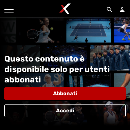
search
person
Questo contenuto è
disponibile solo per utenti
abbonati
Abbonati
Accedi