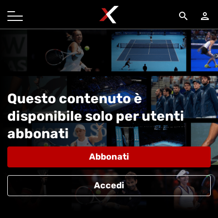
search
person
Questo contenuto è
disponibile solo per utenti
abbonati
Abbonati
Accedi