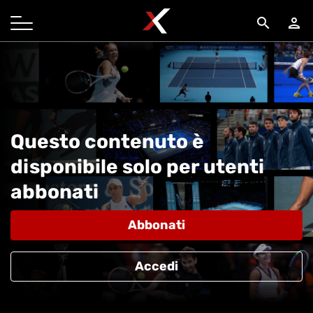
search
person
Questo contenuto è
disponibile solo per utenti
abbonati
Abbonati
Accedi