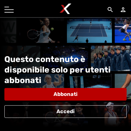
search
person
Questo contenuto è
disponibile solo per utenti
abbonati
Abbonati
Accedi