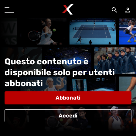
search
person
Questo contenuto è
disponibile solo per utenti
abbonati
Abbonati
Accedi