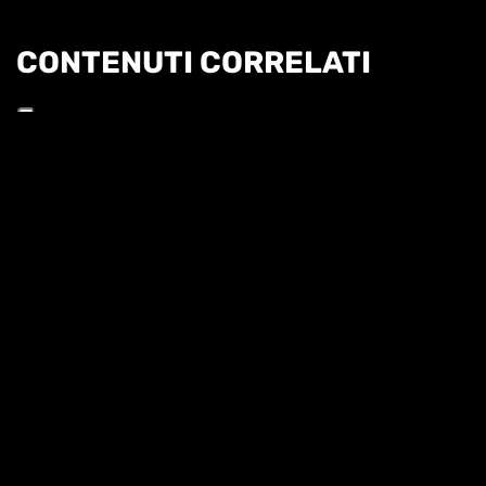
CONTENUTI CORRELATI
Informat
HL | WTA1000 TORONTO 3T - BARTUNKOVA VS
ANISIMOVA
HIGHLIGHTS