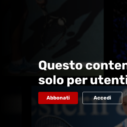
Questo conten
solo per utent
Abbonati
Accedi