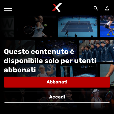
search
person
Questo contenuto è
disponibile solo per utenti
abbonati
Abbonati
Accedi