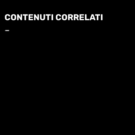
CONTENUTI CORRELATI
Informat
HL | WTA1000 TORONTO 3T - BARTUNKOVA VS
ANISIMOVA
HIGHLIGHTS