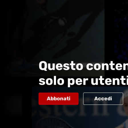
Questo conten
solo per utent
Abbonati
Accedi