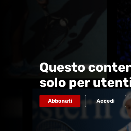
Questo conten
solo per utent
Abbonati
Accedi