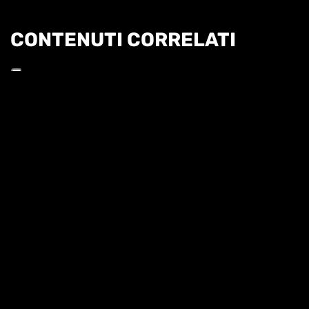
CONTENUTI CORRELATI
Informat
HL | WTA1000 TORONTO 2T - UDVARDY VS
OSAKA
HIGHLIGHTS