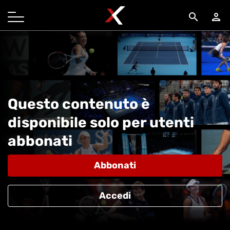
search
person
Questo contenuto è
disponibile solo per utenti
abbonati
Abbonati
Accedi