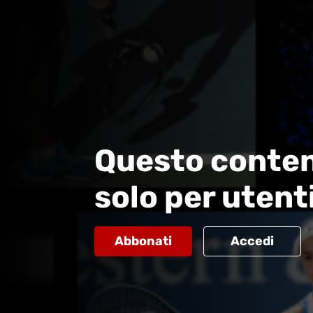
Questo conten
solo per utent
Abbonati
Accedi