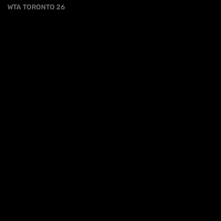
WTA TORONTO 26
cy
TG - 04 AGOSTO
SUPERTENNIS NEWS