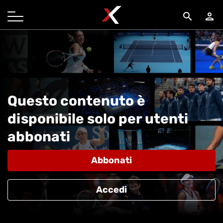
search
person
Questo contenuto è
disponibile solo per utenti
abbonati
Abbonati
Accedi