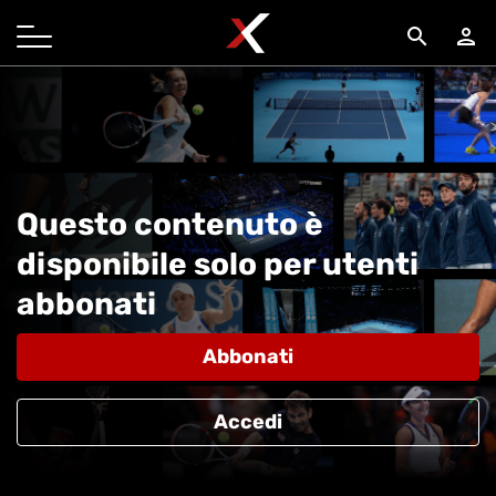
search
person
Questo contenuto è
disponibile solo per utenti
abbonati
Abbonati
Accedi