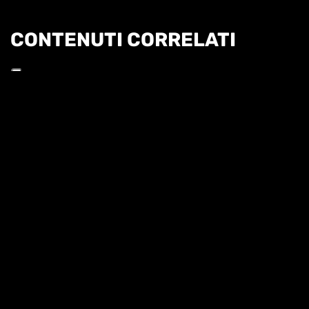
CONTENUTI CORRELATI
Informat
HL | WTA1000 TORONTO 3T - SAKKARI VS
GAUFF
HIGHLIGHTS