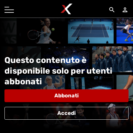
search
person
Questo contenuto è
disponibile solo per utenti
abbonati
Abbonati
Accedi