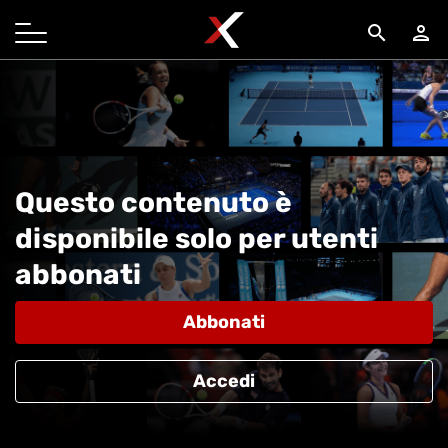
search
person
Questo contenuto è
disponibile solo per utenti
abbonati
Abbonati
Accedi