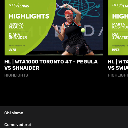
HL | WTA1000 TORONTO 4T - PEGULA
HL | W
VS SHNAIDER
VS SWI
HIGHLIGHTS
HIGHLIGH
Chi siamo
Come vederci