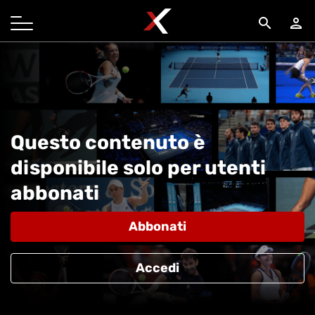
search
person
Questo contenuto è
disponibile solo per utenti
abbonati
Abbonati
Accedi