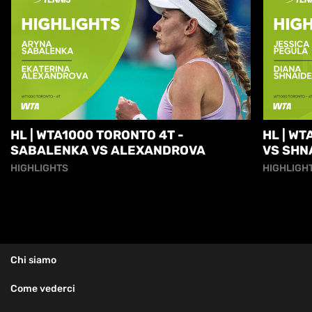
HL | WTA1000 TORONTO 4T -
HL | W
SABALENKA VS ALEXANDROVA
VS SHN
HIGHLIGHTS
HIGHLIGH
Chi siamo
Come vederci