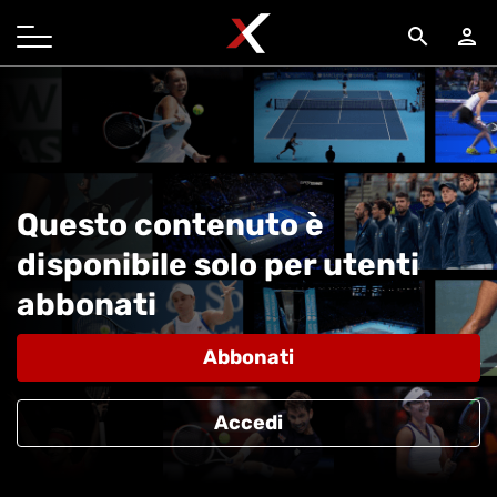
search
person
Questo contenuto è
disponibile solo per utenti
abbonati
Abbonati
Accedi