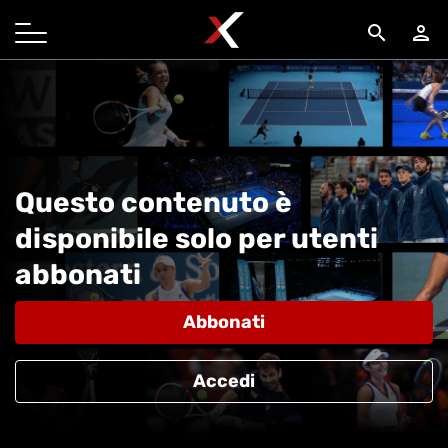
search
person
Questo contenuto è
disponibile solo per utenti
abbonati
Abbonati
Accedi