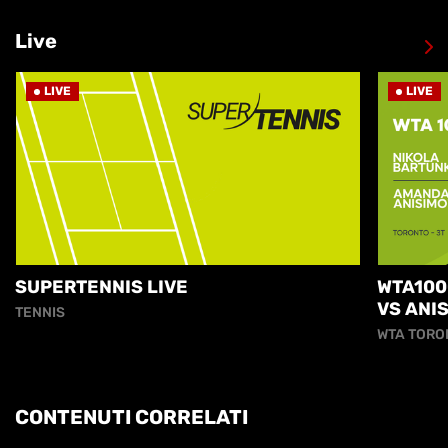
Live
LIVE
LIVE
SUPERTENNIS LIVE
WTA100
VS ANI
TENNIS
WTA TORO
CONTENUTI CORRELATI