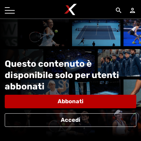
search
person
Questo contenuto è
disponibile solo per utenti
abbonati
Abbonati
Accedi