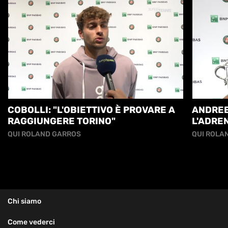
COBOLLI: "L'OBIETTIVO È PROVARE A
ANDREE
RAGGIUNGERE TORINO"
L'ADRE
PRIMA 
QUI ROLAND GARROS
QUI ROLA
DI IMP
Chi siamo
Come vederci