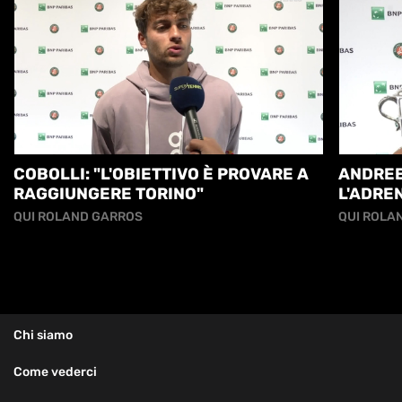
COBOLLI: "L'OBIETTIVO È PROVARE A
ANDREE
RAGGIUNGERE TORINO"
L'ADRE
PRIMA 
QUI ROLAND GARROS
QUI ROLA
DI IMP
Chi siamo
Come vederci