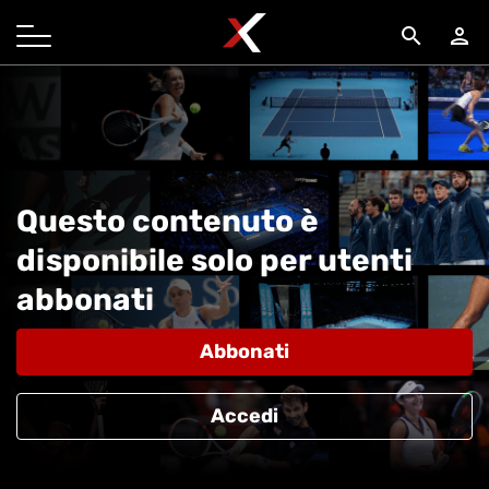
search
person
Questo contenuto è
disponibile solo per utenti
abbonati
Abbonati
Accedi