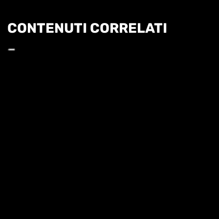
CONTENUTI CORRELATI
Informat
COBOLLI: "L'OBIETTIVO È PROVARE A
RAGGIUNGERE TORINO"
QUI ROLAND GARROS