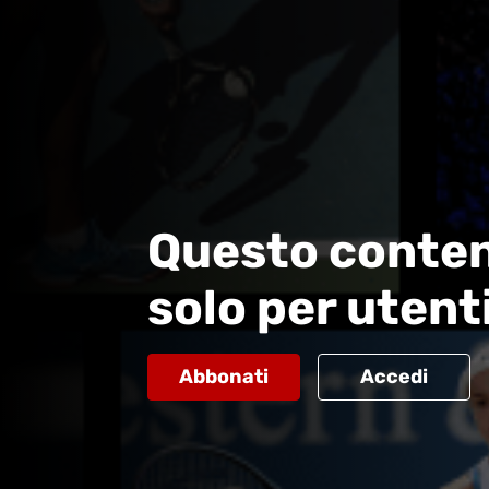
Questo conten
solo per utent
Abbonati
Accedi