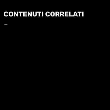
CONTENUTI CORRELATI
Informat
COBOLLI: "L'OBIETTIVO È PROVARE A
RAGGIUNGERE TORINO"
QUI ROLAND GARROS