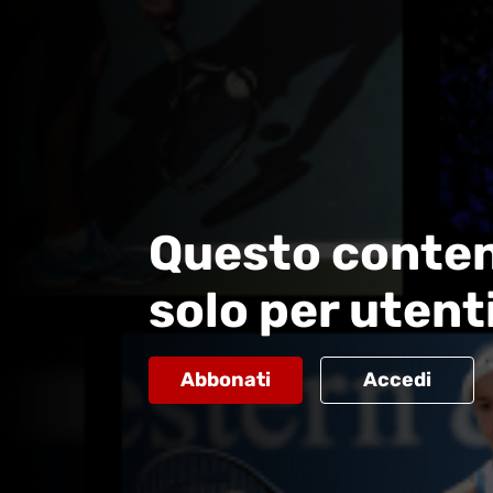
Questo conten
solo per utent
Abbonati
Accedi