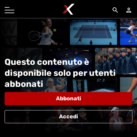
search
person
Questo contenuto è
disponibile solo per utenti
abbonati
Abbonati
Accedi