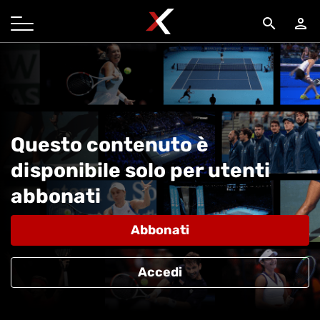
search
person
Questo contenuto è
disponibile solo per utenti
abbonati
Abbonati
Accedi