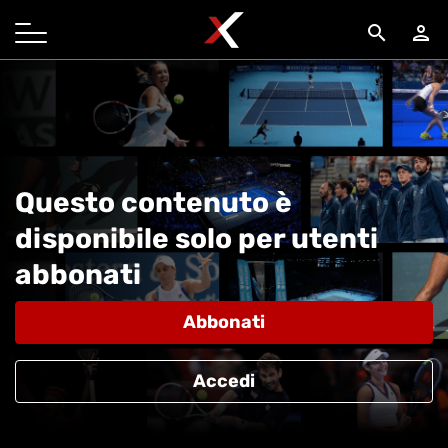
search
person
Questo contenuto è
disponibile solo per utenti
abbonati
Abbonati
Accedi