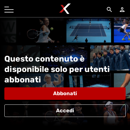
search
person
Questo contenuto è
disponibile solo per utenti
abbonati
Abbonati
Accedi