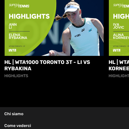
HL | WTA1000 TORONTO 3T - LI VS
HL | WT
RYBAKINA
KORNE
HIGHLIGHTS
HIGHLIGH
Chi siamo
Come vederci