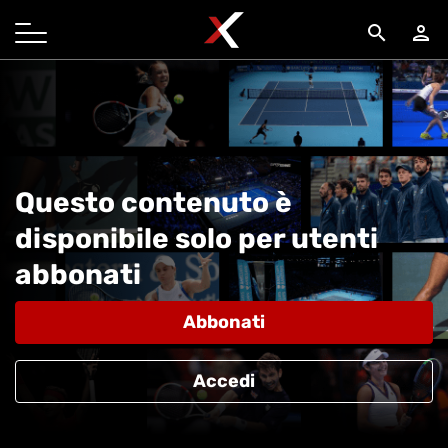
search
person
Questo contenuto è
disponibile solo per utenti
abbonati
Abbonati
Accedi