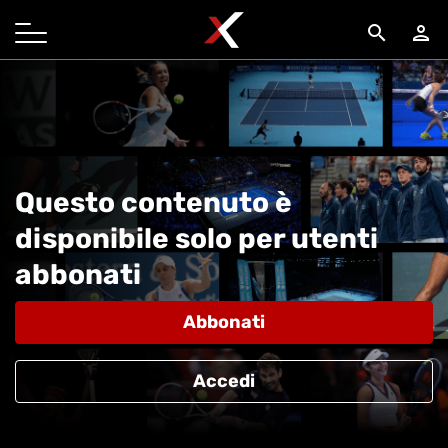
search
person
Questo contenuto è
disponibile solo per utenti
abbonati
Abbonati
Accedi