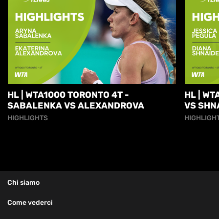
HL | WTA1000 TORONTO 4T -
HL | W
SABALENKA VS ALEXANDROVA
VS SHN
HIGHLIGHTS
HIGHLIGH
Chi siamo
Come vederci