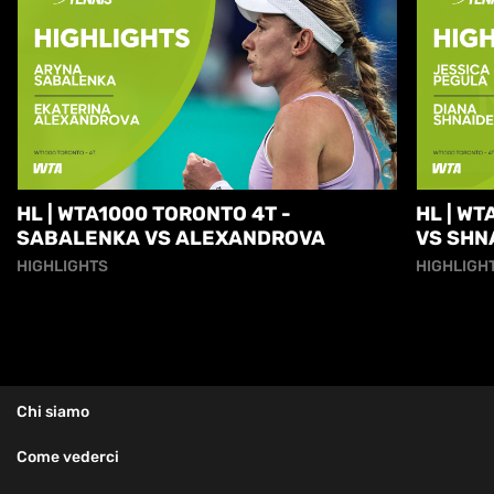
HL | WTA1000 TORONTO 4T -
HL | W
SABALENKA VS ALEXANDROVA
VS SHN
HIGHLIGHTS
HIGHLIGH
Chi siamo
Come vederci