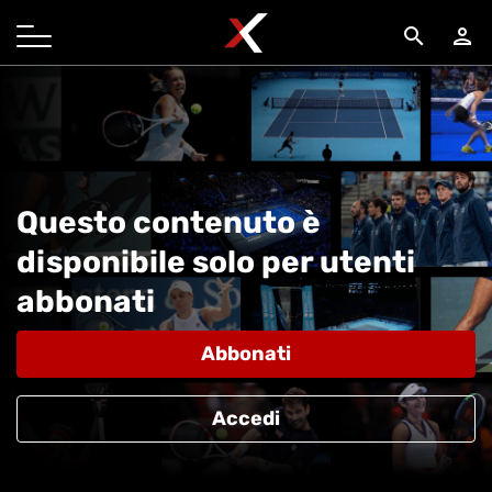
search
person
Questo contenuto è
disponibile solo per utenti
abbonati
Abbonati
Accedi