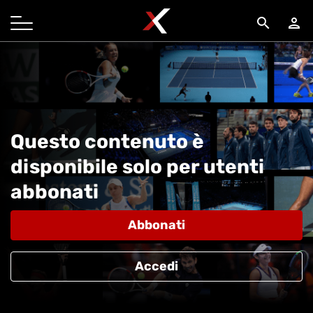
search
person
Questo contenuto è
disponibile solo per utenti
abbonati
Abbonati
Accedi