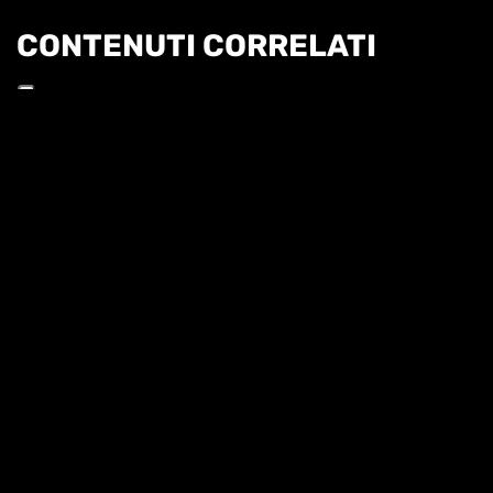
CONTENUTI CORRELATI
Informat
28 LUGLIO - PUNTATA 23
CRONACHE ITALIANE 26