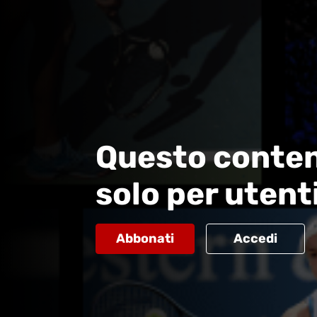
Questo conten
solo per utent
Abbonati
Accedi