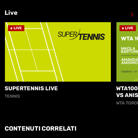
Live
LIVE
LIVE
SUPERTENNIS LIVE
WTA100
VS ANI
TENNIS
WTA TORO
CONTENUTI CORRELATI