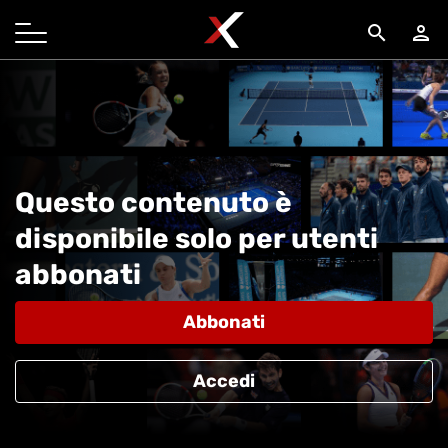
search
person
Questo contenuto è
disponibile solo per utenti
abbonati
Abbonati
Accedi