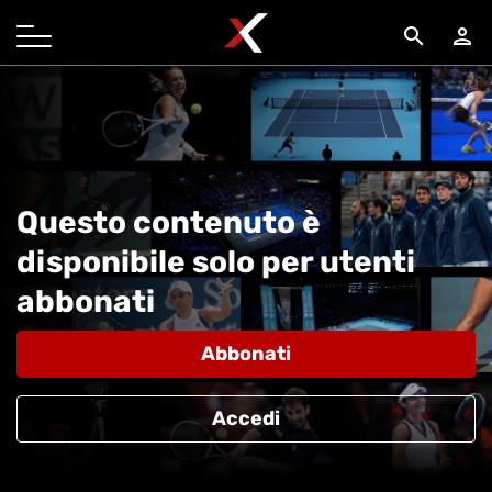
search
person
Questo contenuto è
disponibile solo per utenti
abbonati
Abbonati
Accedi