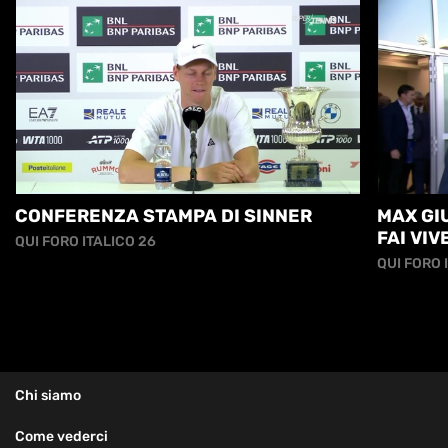
CONFERENZA STAMPA DI SINNER
MAX GIU
FAI VI
QUI FORO ITALICO 26
ANCORA.
QUI FORO 
Chi siamo
Come vederci