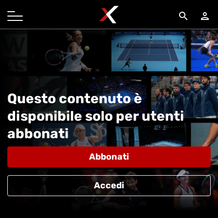
search
person
Questo contenuto è
disponibile solo per utenti
abbonati
Abbonati
Accedi