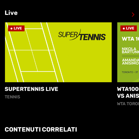
Live
LIVE
LIVE
SUPERTENNIS LIVE
WTA100
VS ANI
TENNIS
WTA TORO
CONTENUTI CORRELATI