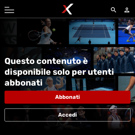
search
person
Questo contenuto è
disponibile solo per utenti
abbonati
Abbonati
Accedi