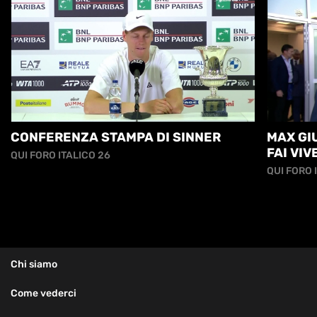
CONFERENZA STAMPA DI SINNER
MAX GIU
FAI VI
QUI FORO ITALICO 26
ANCORA.
QUI FORO 
Chi siamo
Come vederci