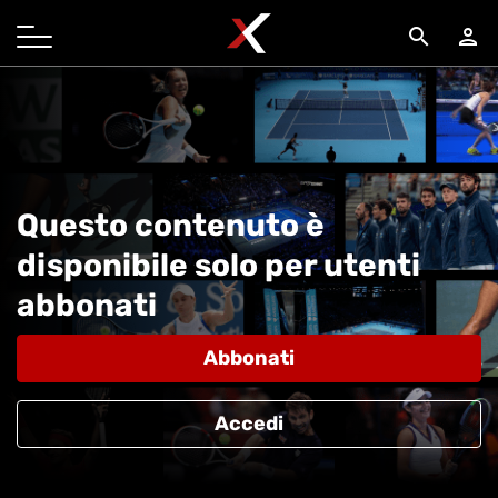
search
person
Questo contenuto è
disponibile solo per utenti
abbonati
Abbonati
Accedi