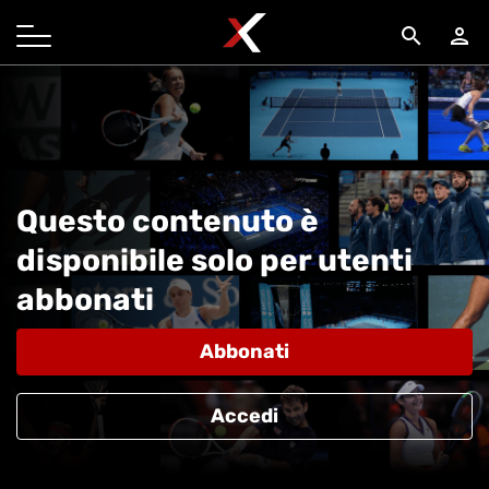
search
person
Questo contenuto è
disponibile solo per utenti
abbonati
Abbonati
Accedi