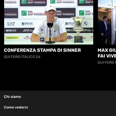
CONFERENZA STAMPA DI SINNER
MAX GIU
FAI VI
QUI FORO ITALICO 26
ANCORA.
QUI FORO 
Chi siamo
Come vederci