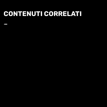
CONTENUTI CORRELATI
Informat
HL | WTA1000 TORONTO 3T - BARTUNKOVA VS
ANISIMOVA
HIGHLIGHTS