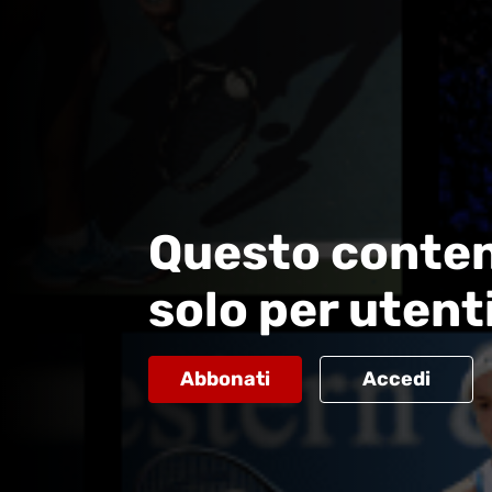
Questo conten
solo per utent
Abbonati
Accedi