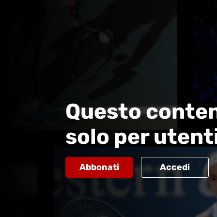
Questo conten
solo per utent
Abbonati
Accedi