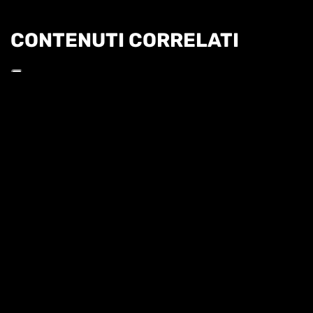
CONTENUTI CORRELATI
Informat
HL | WTA1000 TORONTO 3T - SAKKARI VS
GAUFF
HIGHLIGHTS