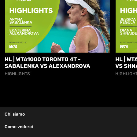
HL | WTA1000 TORONTO 4T -
HL | W
SABALENKA VS ALEXANDROVA
VS SHN
HIGHLIGHTS
HIGHLIGH
Chi siamo
Come vederci