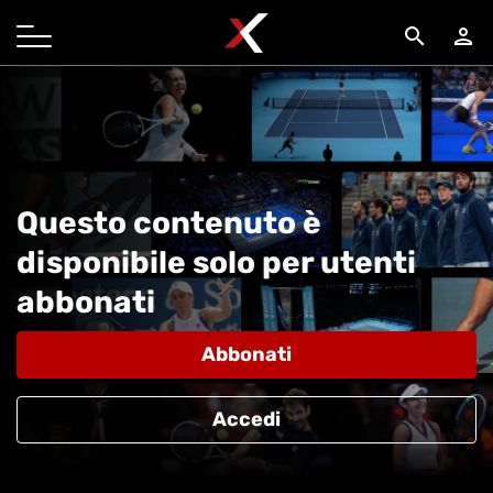
search
person
Questo contenuto è
disponibile solo per utenti
abbonati
Abbonati
Accedi